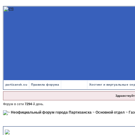
partizansk.su
Правила форума
Хостинг и виртуальные се
Здравствуйт
Форум в сети
7294
-й день.
Неофициальный форум города Партизанска
>
Основной отдел
>
Газ
Номер 5 (1004) от 4 февраля 2025 года
, Газета Время Перемен - Па