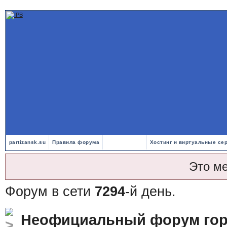
partizansk.su
Правила форума
Хостинг и виртуальные се
Это м
Форум в сети
7294
-й день.
Неофициальный форум гор