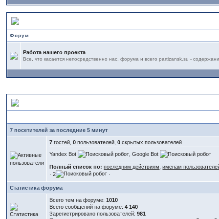
Административный отдел
Форум
Работа нашего проекта
Все, что касается непосредственно нас, форума и всего partizansk.su - содерж
Статистика форума
7 посетителей за последние 5 минут
7
гостей,
0
пользователей,
0
скрытых пользователей
Yandex Bot
, Google Bot
Полный список по:
последним действиям
,
именам пользователе
· 2
·
Статистика форума
Всего тем на форуме:
1010
Всего сообщений на форуме:
4 140
Зарегистрировано пользователей:
981