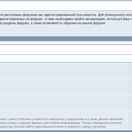
ли распознаны форумом как зарегистрированный пользователь. Для полноценного ис
зарегистрированы на форуме, то вам необходимо пройти авторизацию, используя Ваш 
ые разделы форума, а также возможность общения на нашем форуме.
ожет самостоятельно разместить материал о нарушении его прав, указать фамилии
нных схемах и другую важную для огласки информацию. Только объединив усилия в
озицию мы сможем найти единомышленников и изменить город к лучшему!