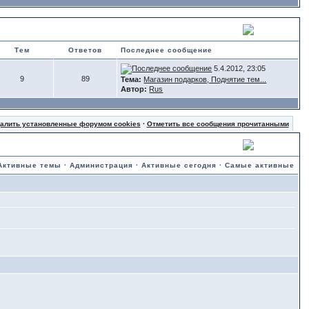
Тем
Ответов
Последнее сообщение
5.4.2012, 23:05
9
89
Тема:
Магазин подарков, Поднятие тем...
Автор:
Rus
далить установленные форумом cookies
·
Отметить все сообщения прочитанными
Активные темы
·
Администрация
·
Активные сегодня
·
Самые активные