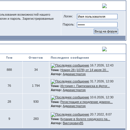
пользования возможностей нашего
Логин:
логин и пароль. Зарегистрированные
Пароль:
Тем
Ответов
Последнее сообщение
16.7.2026, 12:43
888
34
Тема:
Номер 28 (1078) от 14 июля 20...
Автор:
Администратор
31.7.2026, 12:00
76
1 794
Тема:
История г. Партизанска в фотог...
Автор:
Администратор
10.6.2026, 12:30
28
930
Тема:
Регистрация и продление доменн...
Автор:
Администратор
20.7.2022, 8:07
9
283
Тема:
Купание в болоте городского па...
Автор:
Викторович85