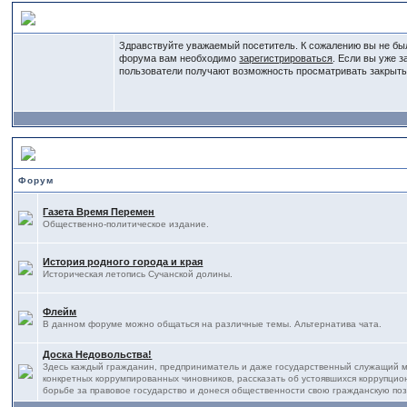
Добро пожаловать на наш форум
Здравствуйте уважаемый посетитель. К сожалению вы не бы
форума вам необходимо
зарегистрироваться
. Если вы уже 
пользователи получают возможность просматривать закрыт
Основной отдел
Форум
Газета Время Перемен
Общественно-политическое издание.
История родного города и края
Историческая летопись Сучанской долины.
Флейм
В данном форуме можно общаться на различные темы. Альтернатива чата.
Доска Недовольства!
Здесь каждый гражданин, предприниматель и даже государственный служащий м
конкретных коррумпированных чиновников, рассказать об устоявшихся коррупцио
борьбе за правовое государство и донеся общественности свою гражданскую п