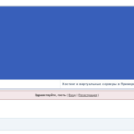
Хостинг и виртуальные серверы в Примор
Здравствуйте, гость
(
Вход
|
Регистрация
)