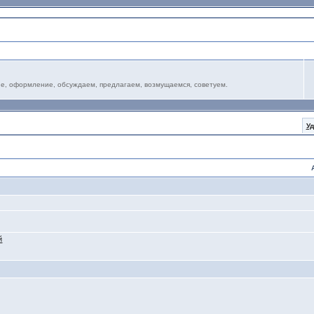
ание, оформление, обсуждаем, предлагаем, возмущаемся, советуем.
У
й