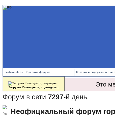
partizansk.su
Правила форума
Хостинг и виртуальные се
Это м
Загрузка. Пожалуйста, подождите...
Форум в сети
7297
-й день.
Неофициальный форум гор