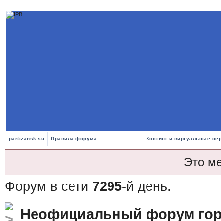
partizansk.su
Правила форума
Хостинг и виртуальные се
Это м
Форум в сети
7295
-й день.
Неофициальный форум гор