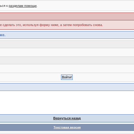
ться к
разделам помощи
.
те сделать это, используя форму ниже, а затем попробовать снова.
же.
Вернуться назад
Текстовая версия