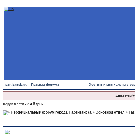
partizansk.su
Правила форума
Хостинг и виртуальные се
Здравствуйт
Форум в сети
7294
-й день.
Неофициальный форум города Партизанска
>
Основной отдел
>
Газ
Номер 16 (1066) от 21 апреля 2026 года
, Газета Время Перемен - П