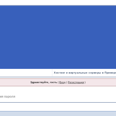
Хостинг и виртуальные серверы в Примор
Здравствуйте, гость
(
Вход
|
Регистрация
)
ия пароля