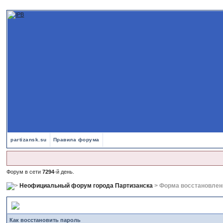
partizansk.su
Правила форума
Форум в сети
7294
-й день.
Неофициальный форум города Партизанска
> Форма восстановлен
Форма восстановления пароля
Как восстановить пароль