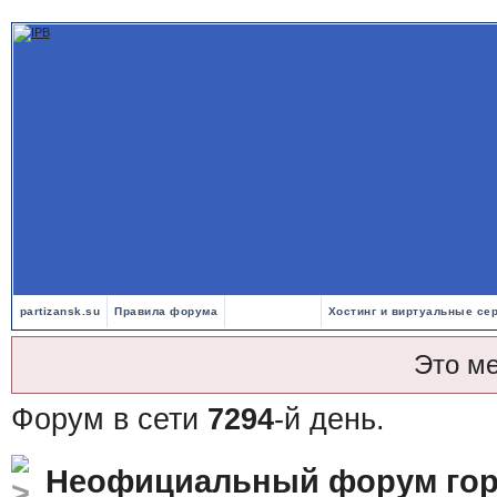
partizansk.su
Правила форума
Хостинг и виртуальные се
Это м
Форум в сети
7294
-й день.
Неофициальный форум гор