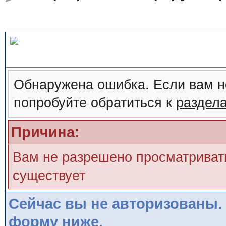
Сообщение форума
Обнаружена ошибка. Если вам н
попробуйте обратиться к
раздел
Причина:
Вам не разрешено просматривать
существует
Сейчас вы не авторизованы. 
форму ниже.