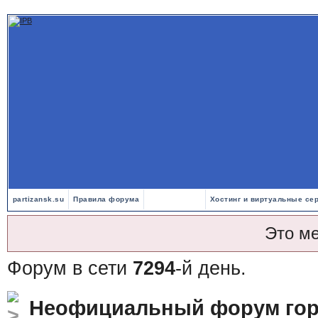
partizansk.su
Правила форума
Хостинг и виртуальные се
Это м
Форум в сети
7294
-й день.
Неофициальный форум гор