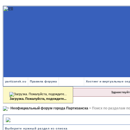
partizansk.su
Правила форума
Хостинг и виртуальные се
Здравствуйт
Загрузка. Пожалуйста, подождите...
Форум в сети
7293
-й день.
Неофициальный форум города Партизанска
> Поиск по разделам п
Поиск по разделам помощи
Выберите нужный раздел из списка