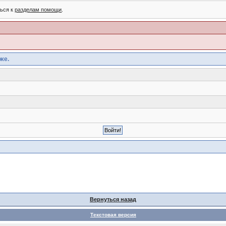
ться к
разделам помощи
.
же.
Вернуться назад
Текстовая версия