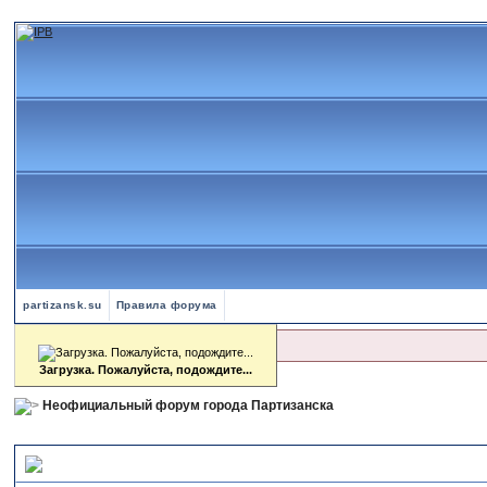
partizansk.su
Правила форума
Загрузка. Пожалуйста, подождите...
Форум в сети
7294
-й день.
Неофициальный форум города Партизанска
Сообщение форума