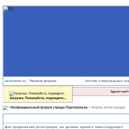
partizansk.su
Правила форума
Хостинг и виртуальные се
Здравствуйт
Загрузка. Пожалуйста, подождите...
Форум в сети
7296
-й день.
Неофициальный форум города Партизанска
> Форма регистрации
Правила и положения по регистрации
Для продолжения регистрации, вы должны принять нижеследующее: